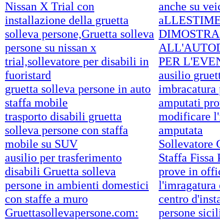
Nissan X Trial con
anche su veic
installazione della gruetta
aLLESTIME
solleva persone,Gruetta solleva
DIMOSTRAZ
persone su nissan x
ALL'AUTO
trial,sollevatore per disabili in
PER L'EVE
fuoristard
ausilio gruet
gruetta solleva persone in auto
imbracatura 
staffa mobile
amputati pro
trasporto disabili gruetta
modificare l
solleva persone con staffa
amputata
mobile su SUV
Sollevatore 
ausilio per trasferimento
Staffa Fissa
disabili Gruetta solleva
prove in off
persone in ambienti domestici
l'imragatura
con staffe a muro
centro d'inst
Gruettasollevapersone.com:
persone sicil