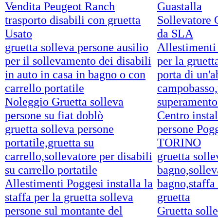
Vendita Peugeot Ranch
Guastalla
trasporto disabili con gruetta
Sollevatore 
Usato
da SLA
gruetta solleva persone ausilio
Allestimenti 
per il sollevamento dei disabili
per la gruett
in auto in casa in bagno o con
porta di un'a
carrello portatile
campobasso,u
Noleggio Gruetta solleva
superamento 
persone su fiat doblò
Centro instal
gruetta solleva persone
persone Po
portatile,gruetta su
TORINO
carrello,sollevatore per disabili
gruetta solle
su carrello portatile
bagno,solleva
Allestimenti Poggesi installa la
bagno,staffa
staffa per la gruetta solleva
gruetta
persone sul montante del
Gruetta soll