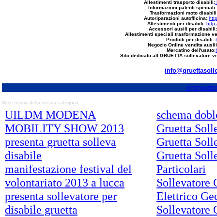
Allestimenti trasporto disabili:
Informazioni patenti speciali:
Trasformazioni moto disabili
Autoriparazioni autofficina:
htt
Allestimenti per disabili:
http
Accessori ausili per disabili
Allestimenti speciali trasformazione ve
Prodotti per disabili:
Negozio Online vendita ausili
Mercatino dell'usato
:
Sito dedicato all GRUETTA sollevatore ve
info@gruettasol
INFORMAZION
Siti e servizi della stessa categoria
UILDM MODENA
schema dobl
MOBILITY SHOW 2013
Gruetta Soll
presenta gruetta solleva
Gruetta Soll
disabile
Gruetta Sol
manifestazione festival del
Particolari
volontariato 2013 a lucca
Sollevatore 
presenta sollevatore per
Elettrico Ge
disabile gruetta
Sollevatore 