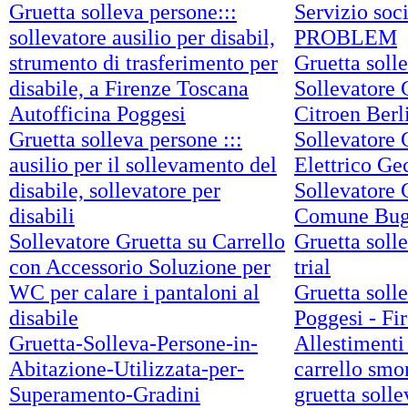
Gruetta solleva persone:::
Servizio soc
sollevatore ausilio per disabil,
PROBLEM
strumento di trasferimento per
Gruetta soll
disabile, a Firenze Toscana
Sollevatore 
Autofficina Poggesi
Citroen Berl
Gruetta solleva persone :::
Sollevatore 
ausilio per il sollevamento del
Elettrico Ge
disabile, sollevatore per
Sollevatore 
disabili
Comune Bug
Sollevatore Gruetta su Carrello
Gruetta soll
con Accessorio Soluzione per
trial
WC per calare i pantaloni al
Gruetta solle
disabile
Poggesi - Fi
Gruetta-Solleva-Persone-in-
Allestimenti
Abitazione-Utilizzata-per-
carrello smon
Superamento-Gradini
gruetta soll