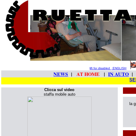
lift for disabled , ENGLISH
NEWS
|
AT HOME
|
IN AUTO
|
SE
Clicca sul video
staffa mobile auto
la 