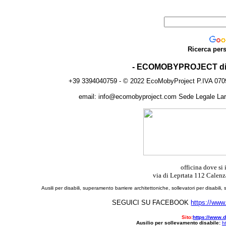
Ricerca per
- ECOMOBYPROJECT d
+39 3394040759 - © 2022 EcoMobyProject P.IVA
email: info@ecomobyproject.com Sede Legale Largo
officina dove si 
via di Leprtata 112 Calen
Ausili per disabili, superamento barriere architettoniche, sollevatori per disabili,
SEGUICI SU FACEBOOK
https://www
Sito:
https://www.d
Ausilio per sollevamento disabile:
h