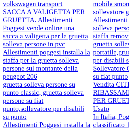
volkswagen transport
mobile smont
SACCA A VALIGETTA PER
sollevatore g
GRUETTA. Allestimenti
Allestimenti 
Poggesi vende online una
solleva perso
sacca a valigetta per la gruetta
staffa remov
solleva persone in pvc
gruetta soll
Allestimenti poggesi installa la
portatile,gru
staffa per la gruetta solleva
per disabili 
persone sul montante della
Sollevatore 
peugeot 206
su fiat punto
gruetta solleva persone su
Vendita C
punto classic, gruetta solleva
RIBASSAM
persone su fiat
PER GRUE
punto,sollevatore per disabili
Usato
su punto
In Italia, Po
Allestimenti Poggesi installa la
classificato