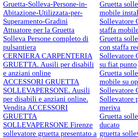
Gruetta-Solleva-Persone-in-
Gruetta soll
Abitazione-Utilizzata-per-
mobile insta
Superamento-Gradini
Sollevatore 
Attuatore per la Gruetta
staffa mobil
Solleva Persone completo di
Gruetta soll
pulsantiera
con staffa re
CERNIERA CARPENTERIA
Sollevatore 
GRUETTA. Ausili per disabili
su fiat punto
e anziani online
Gruetta soll
ACCESSORI GRUETTA
mobile su op
SOLLEVAPERSONE. Ausili
Sollevatore 
per disabili e anziani online.
Sollevatore p
Vendita ACCESSORI
meriva
GRUETTA
Gruetta soll
SOLLEVAPERSONE Firenze
ducato
sollevatore gruetta presentato a
gruetta solle